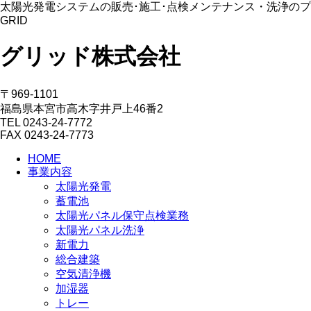
太陽光発電システムの販売･施工･点検メンテナンス・洗浄の
GRID
グリッド株式会社
〒969-1101
福島県本宮市高木字井戸上46番2
TEL 0243-24-7772
FAX 0243-24-7773
HOME
事業内容
太陽光発電
蓄電池
太陽光パネル保守点検業務
太陽光パネル洗浄
新電力
総合建築
空気清浄機
加湿器
トレー